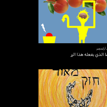
أرلينچير
ا الذي يفعله هذا الزر