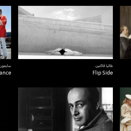
طاليا ڤاكنين
سايمون 
mance
Flip Side