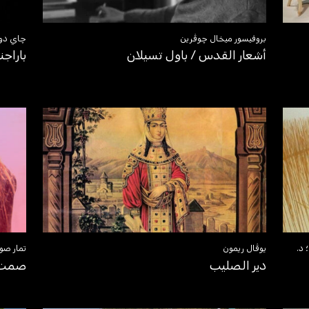
بروفيسور ميخال چوڤرين
چاي دو
أشعار القدس / باول تسيلان
باراج
 د.
يوڤال ريمون
تمار صو
دير الصليب
صمت 