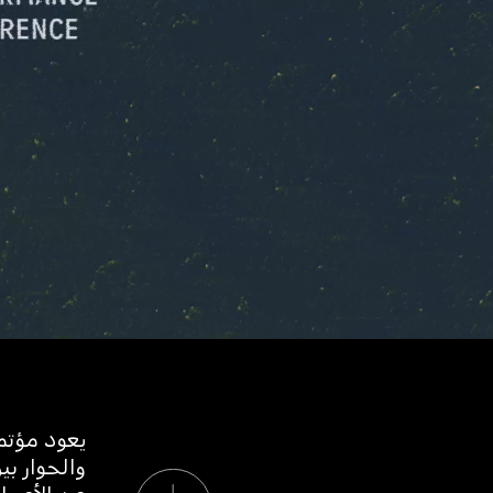
يعود مؤتمر
والحوار بي