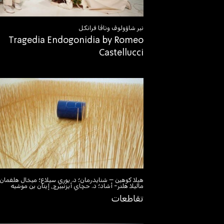
نير شاؤولوڤ وناڤا فرانكل
Tragedia Endogonidia by Romeo
Castellucci
هيلا كوهين – شنايدرمان؛ د. يوري سيلاع؛ ميخال هلفمان؛
ماليلا هلنر- أشاد؛ د. حچاي أيزنبيرچ، إيتان بن موشيه
تقاطعات