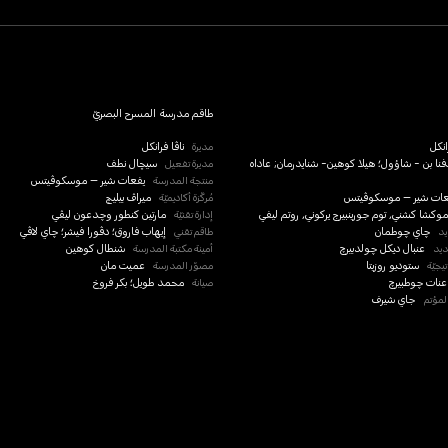
طاقم مدرسة المسرح البصريّ
انكل
مديرة
ناڤا فرانكل
فنا بن - شاؤول؛ هيلا كوهين- شنايدرمان; عاداه
مديرة تفعيل
سيچال نطف
منتجة المدرسة
يفعات شير – موسكوڤيتس
عات شير – موسكوڤيتس
مُركّزة أكاديميّة
ميراڤ بيليچ
موكشا كشني, توم جورينبيرج يركوني, روتم ليفي
إدارة تقنيّة
مارتين كنطور وچدعون ليڤي
يد
چاي چوطمان
طاقم تقني
إيهاب فاروق؛ دڤورا فيشر؛ چاي لاڤي
ديد
عنبال ديكل چولدبيرچ
أمينة مكتبة المدرسة
شنطال كوهين
تيجيّة
ستوديو روزيتا
مصوّر المدرسة
عميت مان
عنات چوطبيرچ
صيانة
محمد طويل؛ بكر فروخ
لمؤتم
جاي شيرف