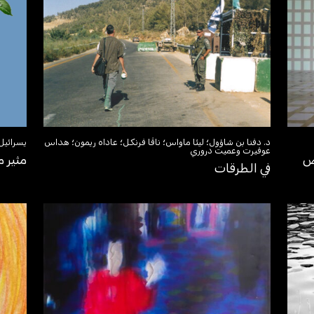
د. دفنا بن شاؤول؛ ليئا ماواس؛ ناڤا فرنكل؛ عاداه ريمون؛ هداس
يسرائيل 
عوفيرت وعميت دروري
يض
مثير م
في الطرقات