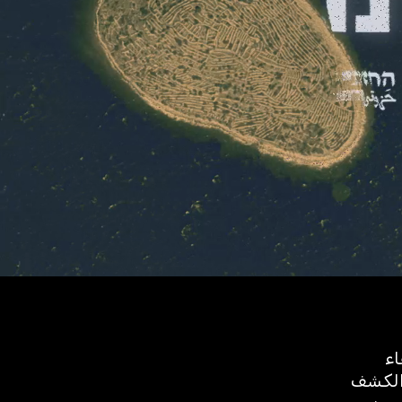
اء
والكشف