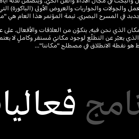
 والبحث في مجال الأداء والفن الحيّ، ويتضمن ثلاثة أيا
ل والجولات والحواريات والعروض الأولى (الباكورة) التي
يد في المسرح البصري. ثيمة المؤتمر هذا العام هي "مكان
لمكان الذي نحن فيه، يتكوّن من العلاقات والأفعال. على
لذي يعبّر عن التطلّع لوجود مكانيّ مُستقر وكاملٍ لا يعتمد
اط هو نقطة الانطلاق في مصطلح "مكاننا"...
نامج
فعاليا