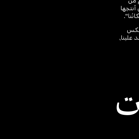
م من
 أنتجها
ُنا".
 عكس
 علينا،
ت