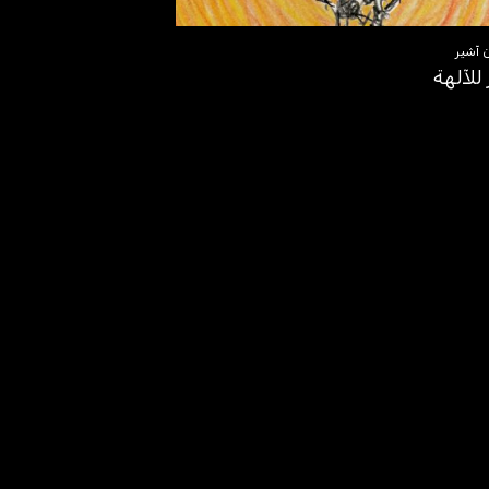
 آشير
للآلهة