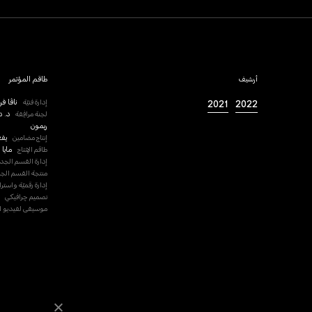
أرشيف
طاقم المؤتمر
2022
2021
إدارة فنيّة
ناڤا فر
لجنة مرافِقة
د. د
ريمون
إنتاج مضامين
يف
طاقم الإنتاج
مايا 
إدارة القسم الجد
منتجة القسم الج
إدارة رقميّة واسترا
تصميم چرافيكي
موسيقى لفيديو ا