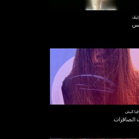
ليڤ
نس
فيا كيش
الصافرات