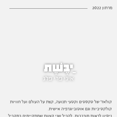
מרתון 2022
יַבֶּשֶׁת
איגי פרי פלג
קולאז' של טקסטים וקטעי תנועה, קצת על העולם ועל חוויות
קולקטיביות וגם אוטוביוגרפיה אישית.
ניסיון לראות מורכבות, להכיל שני קצוות שמתקיימים במקביל