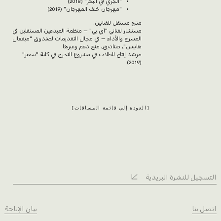
"الجري في البحر" (2018)
"مهرجان خلف المهرجان" (2019)
منتج مستقل للفنانين.
مستشار لفناني "آي.بي" – منظمة المبدعين المستقلين في
المسرح والأداء – في مجال التقديمات لصندوق "ميفعال
هابيس"، صناديق، منح دعم وغيرها.
مرشد إنتاج للطلاب في مشروع التخرج في كلية "سفير"
(2019).
العودة إلى قائمة المساقات
التسجيل للنشرة البريدية
اتصل بنا
بيان الإتاحة