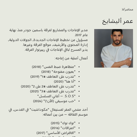
محاضر/ة:
عمر أليشايخ
مدير الإنتاجات والمشاريع لفرقة ياسمين جودر منذ نهاية
عام 2017.
مسؤول عن تخطيط الإنتاجات الجديدة، الجولات الدولية،
إدارة المحتوى والأرشيف، موقع الفرقة وغيرها.
يدير المسرح لباقي الإنتاجات في ريبيرتوار الفرقة.
أعمال أصلية من إنتاجه:
"متظاهرة ضبط النفس" (2018)
"بعيون مفتوحة" (2018)
"نتدرب على التعاطف #1" (2019)
"أنا هنا" (2020)
"نتدرب على التعاطف #2 على 2" (2020)
"نتدرب على التعاطف #3" (2021)
"S.O.S. – أغاني التسلسل"
"حب موسيقى (الآن!)" (2024)
أحد منتجي المقر لفستيفال "مكوداشيت" في القدس، في
موسم الثقافة – من بين أعماله:
"توك توك" (2015)
"اعترافات" (2016)
"الافتراض الأساسي" (2017)