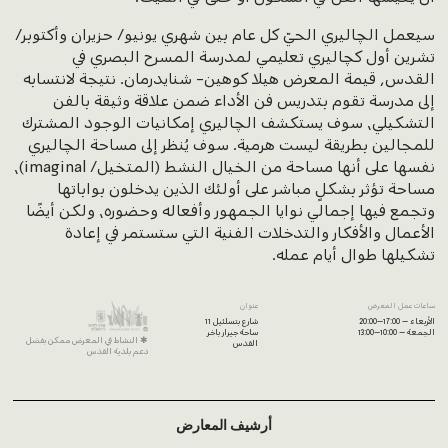
سيعمل الچاليري الحيّ كل عام بين شهري يونيو/ حزيران وأكتوبر/
تشرين أول كچاليري تعليمي لمدرسة المسرح البصري في
القدس, قيمة المعرض هيلا كوهين- شنايدرمان. نتيجة لانتسابه
إلى مدرسة تقوم بتدريس فن الأداء ضمن علاقة وثيقة بالفن
التشكيلي، سوف يستكشف الچاليري إمكانيات الوجود المشترك
للمجالين بطريقة ليست هرمية. سوف يُنظر إلى مساحة الچاليري
نفسها على أنها مساحة من الخيال النشط (المتخيل/ imaginal)،
مساحة تؤثر بشكلٍ مباشر على أولئك الذين يدخلون بواباتها
وتجمع فيها إجمالي نوايا الجمهور وأفعاله وحضوره، ولكن أيضًا
الأعمال والأفكار والتدخلات الفنية التي ستستمر في إعادة
تشكيلها طوال أيام عمله.
ساعات عمل المعرض
عنوان
الأربعاء – 17:00–20:00
شارع بتسلئيل 11
الجمعة – 10:00–13:00
ساحة جيرار باخر
✱ النشاط في المعرض ممكن بفضل
القدس
دعم بلدية القدس
أرشيف المعارض