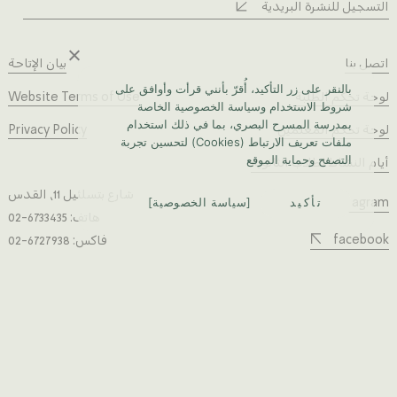
التسجيل للنشرة البريدية
اتصل بنا
بيان الإتاحة
بالنقر على زر التأكيد، أُقرّ بأنني قرأت وأوافق على
لوحة تحكم الطلبة
Website Terms of Use
شروط الاستخدام وسياسة الخصوصية الخاصة
بمدرسة المسرح البصري، بما في ذلك استخدام
لوحة تحكم المعلمين
Privacy Policy
ملفات تعريف الارتباط (Cookies) لتحسين تجربة
التصفح وحماية الموقع
أيام النشاط لطلاب الثانوية
شارع بتسلئيل 11، القدس
تأكيد
سياسة الخصوصية
instagram
هاتف: 6733435-02
facebook
فاكس: 6727938-02
تحرير المحتوى:
التصميم الجرافيكي:
تطوير: