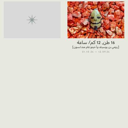
16 طن، 12 كم/ ساعة
رومي بن يوسيف وأحينوعام مندلسون
01.10.24
12.09.24