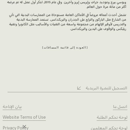
ويوسي بيرج وعوديد جراف وإيريس إيريز وآخرين. وفي عام 2015، ابتكر أول عمل له تم عرضه
أكثر من مائة مرة حول العالم.
تشمل أحدث أعماله عروضاً في الأماكن العامة مستوحاة من الممارسات البدنية التي تأتي
من الشارع مثل الباركور والتزلج على الجدران والبريكدانس. تستمد الممارسة البدنية
والتدريس لأوفير الإلهام من مجموعة واسعة من التقنيات والأساليب مثل الكابويرا وتقنية
ريليكس والوقوف على اليدين والبريكدانس.
العودة إلى قائمة المساقات
التسجيل للنشرة البريدية
اتصل بنا
بيان الإتاحة
لوحة تحكم الطلبة
Website Terms of Use
لوحة تحكم المعلمين
Privacy Policy