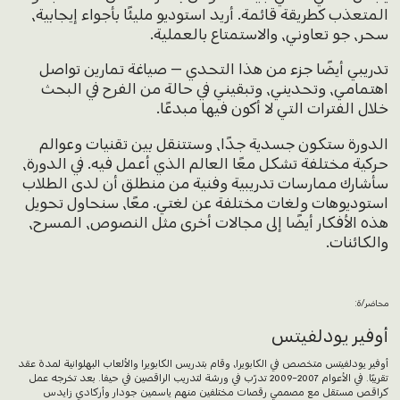
المتعذب كطريقة قائمة. أريد استوديو مليئًا بأجواء إيجابية،
سحر، جو تعاوني، والاستمتاع بالعملية.
تدريبي أيضًا جزء من هذا التحدي – صياغة تمارين تواصل
اهتمامي، وتحديني، وتبقيني في حالة من الفرح في البحث
خلال الفترات التي لا أكون فيها مبدعًا.
الدورة ستكون جسدية جدًا، وستتنقل بين تقنيات وعوالم
حركية مختلفة تشكل معًا العالم الذي أعمل فيه. في الدورة،
سأشارك ممارسات تدريبية وفنية من منطلق أن لدى الطلاب
استوديوهات ولغات مختلفة عن لغتي. معًا، سنحاول تحويل
هذه الأفكار أيضًا إلى مجالات أخرى مثل النصوص، المسرح،
والكائنات.
محاضر/ة:
أوفير يودلفيتس
أوفير يودلفيتس متخصص في الكابويرا، وقام بتدريس الكابويرا والألعاب البهلوانية لمدة عقد
تقريبًا. في الأعوام 2007-2009 تدرّب في ورشة لتدريب الراقصين في حيفا. بعد تخرجه عمل
كراقص مستقل مع مصممي رقصات مختلفين منهم ياسمين جودار وأركادي زايدس