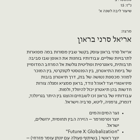
נ"ז: 1.5
שיעור ליבה לשנה א'
מרצה:
אריאל סרני בראון
אריאל סרני בראון עוסק בקשר שבין מסורות במה מפוארות
לתרבויות שוליים. עבודותיו בוחנות את האופן שבו סביבה
תרבותית, גיאוגרפית ופוליטית גולשת אל המרחב המדומיין
של בימת התיאטרון, בין הפנטסטי לקונקרטי, בין המוכר
למוזר. מכספת נטושה של בנק, דרך תיאטרון בובות
מיניאטורי ועד לאוהל נודד, בראון ממציא ומגלה צורות
חדשות בהן תיאטרון יכול להיוולד, ולמות.
עבודותיו של בראון זכו לשבחים והוצגו בין היתר בגרינלנד,
דנמרק, גרמניה, ליטא, סרביה וישראל.
נער המים והמים
יוצר ופרפורמר – הזירה הבין תחומית, ירושלים,
ישראל.
"Future X: Globalization"
יוצר ראשי ( בשיתוף פעולה עם יונתן עומר מזרחי) –