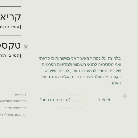
קריאה
[אמיר פרג׳ון
טקסט
[תמי בן תור]
בלחיצה על כפתור האישור אני מאשר/ת כי קראתי
ואני מסכים/ה לתנאי השימוש ולמדיניות הפרטיות
של בית הספר לתיאטרון חזותי, לרבות השימוש
בקובצי Cookie לשיפור חוויית הגלישה והגנה על
האתר.
רח' בצלאל 11, ירושלים
צרו קשר
אישור
מדיניות פרטיות
טלפון: 02-6733435
אזור אישי סטודנטים
פקס: 02-6727938
אזור אישי מורים
ימי מגמה ופעילות ל
מגזין מעקף