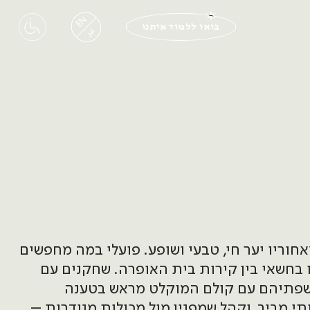
EN
בואו ללמוד איתנו
عر
חוריו יער חי, טבעי ושופע. פועלי במה מחפשים
 בחשאי בין קירות בית האופרה. שחקנים עם
שפתיהם עם קולם המוקלט מראש בטענה
י מביך. וקהל שמפגין מול מכולות מגודרות –