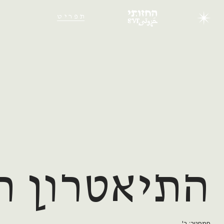
תפריט
התיאטרון הנ
סמסטר: ב'