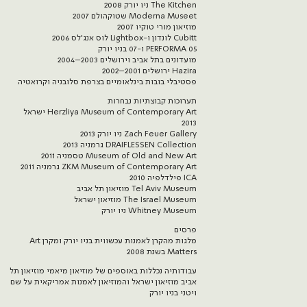
The Kitchen ניו יורק 2008
Moderna Museet שטוקהולם 2007
מוזיאון מורי טוקיו 2007
Cubitt לונדון ו-Lightbox לוס אנג'לס 2006
PERFORMA 05 ו-07 בניו יורק
מועדונים בתל אביב וירושלים 2003–2004
Hazira ירושלים 2001–2002
פסטיבלי בובות בינלאומיים בצרפת סלובניה וקרואטיה
תערוכות קבוצתיות נבחרות
Herzliya Museum of Contemporary Art ישראל
2013
Zach Feuer Gallery ניו יורק 2013
DRAIFLESSEN Collection גרמניה 2013
Museum of Old and New Art טסמניה 2011
ZKM Museum of Contemporary Art גרמניה 2011
ICA פילדלפיה 2010
Tel Aviv Museum מוזיאון תל אביב
The Israel Museum מוזיאון ישראל
Whitney Museum ניו יורק
פרסים
מלגות מהקרן לאמנות עכשווית בניו יורק ומקרן Art
Matters בשנת 2008
עבודותיה נכללות באוספים של מוזיאון מיאמי מוזיאון תל
אביב מוזיאון ישראל והמוזיאון לאמנות אמריקאית על שם
ויטני בניו יורק