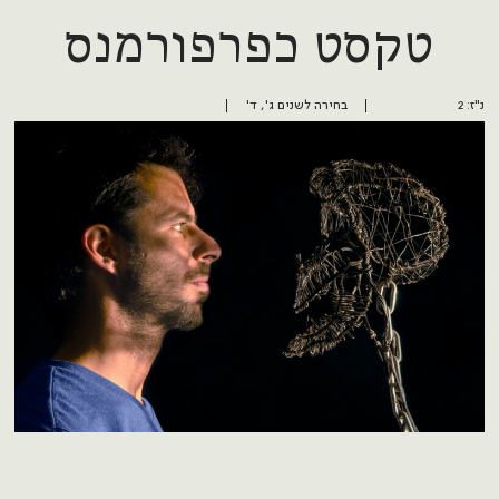
טקסט כפרפורמנס
נ"ז: 2
בחירה לשנים ג', ד'