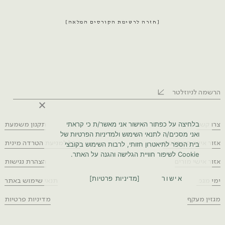
חזרה לרשימת הקורסים המלאה
הרשמה לניוזלטר
בלחיצה על כפתור האישור אני מאשר/ת כי קראתי
צרו קשר
תקנון משמעת
ואני מסכים/ה לתנאי השימוש ולמדיניות הפרטיות של
אזור אישי סטודנטים
נוהל למניעת הטרדה מינית
בית הספר לתיאטרון חזותי, לרבות השימוש בקובצי
Cookie לשיפור חוויית הגלישה והגנה על האתר.
אזור אישי מורים
הצהרת נגישות
אישור
מדיניות פרטיות
ימי מגמה ופעילות לנוער
תנאי שימוש באתר
מגזין מעקף
מדיניות פרטיות
רח' בצלאל 11, ירושלים
instagram