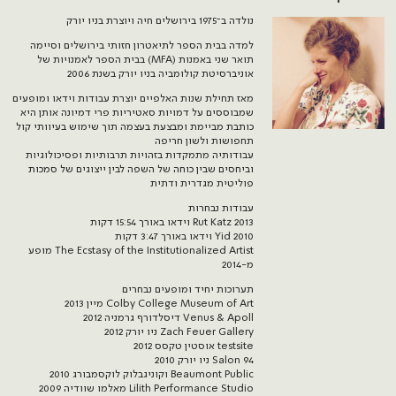
נולדה ב־1975 בירושלים חיה ויוצרת בניו יורק
למדה בבית הספר לתיאטרון חזותי בירושלים וסיימה
תואר שני באמנות (MFA) בבית הספר לאמנויות של
אוניברסיטת קולומביה בניו יורק בשנת 2006
מאז תחילת שנות האלפיים יוצרת עבודות וידאו ומופעים
שמבוססים על דמויות סאטיריות פרי דמיונה אותן היא
כותבת מביימת ומבצעת בעצמה תוך שימוש בעיוותי קול
תחפושות ולשון חריפה
עבודותיה מתמקדות בזהויות תרבותיות ופסיכולוגיות
וביחסים שבין כוחה של השפה לבין ייצוגים של סמכות
פוליטית מגדרית ודתית
עבודות נבחרות
Rut Katz 2013 וידאו באורך 15:54 דקות
Yid 2010 וידאו באורך 3:47 דקות
The Ecstasy of the Institutionalized Artist מופע
מ-2014
תערוכות יחיד ומופעים נבחרים
Colby College Museum of Art מיין 2013
Venus & Apoll דיסלדורף גרמניה 2012
Zach Feuer Gallery ניו יורק 2012
testsite אוסטין טקסס 2012
Salon 94 ניו יורק 2010
Beaumont Public וקוניגבלוק לוקסמבורג 2010
Lilith Performance Studio מאלמו שוודיה 2009