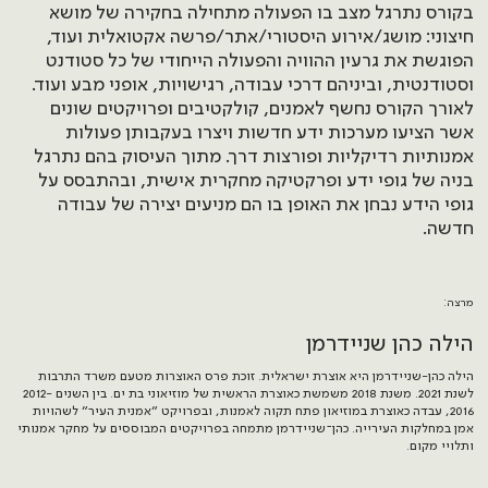
בקורס נתרגל מצב בו הפעולה מתחילה בחקירה של מושא
חיצוני: מושג/אירוע היסטורי/אתר/פרשה אקטואלית ועוד,
הפוגשת את גרעין ההוויה והפעולה הייחודי של כל סטודנט
וסטודנטית, וביניהם דרכי עבודה, רגישויות, אופני מבע ועוד.
לאורך הקורס נחשף לאמנים, קולקטיבים ופרויקטים שונים
אשר הציעו מערכות ידע חדשות ויצרו בעקבותן פעולות
אמנותיות רדיקליות ופורצות דרך. מתוך העיסוק בהם נתרגל
בניה של גופי ידע ופרקטיקה מחקרית אישית, ובהתבסס על
גופי הידע נבחן את האופן בו הם מניעים יצירה של עבודה
חדשה.
מרצה:
הילה כהן שניידרמן
הילה כהן-שניידרמן היא אוצרת ישראלית. זוכת פרס האוצרות מטעם משרד התרבות
לשנת 2021. משנת 2018 משמשת כאוצרת הראשית של מוזיאוני בת ים. בין השנים 2012-
2016, עבדה כאוצרת במוזיאון פתח תקוה לאמנות, ובפרויקט ״אמנית העיר״ לשהויות
אמן במחלקות העירייה. כהן־שניידרמן מתמחה בפרויקטים המבוססים על מחקר אמנותי
ותלויי מקום.