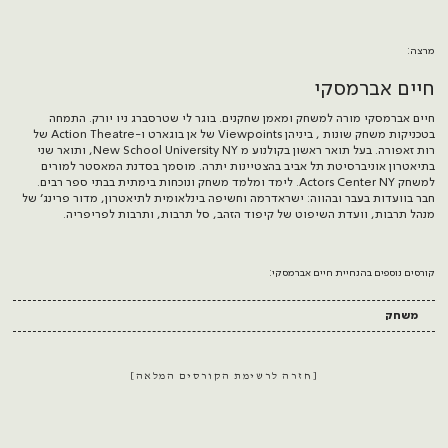
מרצה:
חיים אברמסקי
חיים אברמסקי מורה למשחק ומאמן שחקנים. בוגר לי שטרסברג ניו יורק. התמחה
בטכניקות משחק שונות , ביניהן Viewpoints של אן בוגארט ו-Action Theatre של
רות זאפורה. בעל תואר ראשון בקולנוע מ New School University NY, ותואר שני
בתיאטרון אוניברסיטת תל אביב בהצטיינות יתרה. מוסמך בסדנת המאסטר למורים
למשחק Actors Center NY. לימד ומלמד משחק ונוכחות בימתית בבתי ספר רבים.
חבר בוועדות בעבר ובהווה: ישראדרמה וחשיפה בינלאומית לתיאטרון, מדור פרינג׳ של
מנהל תרבות, וועדת השיפוט של קיפוד הזהב, סל תרבות, ותרבות לפריפריה.
קורסים נוספים בהנחיית חיים אברמסקי:
משחק
חזרה לרשימת הקורסים המלאה