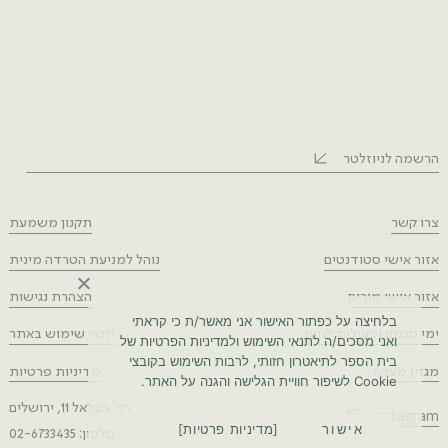
הרשמה לניוזלטר
צרו קשר
תקנון משמעת
אזור אישי סטודנטים
נוהל למניעת הטרדה מינית
אזור אישי מורים
הצהרת נגישות
בלחיצה על כפתור האישור אני מאשר/ת כי קראתי
ימי מגמה ופעילות לנוער
תנאי שימוש באתר
ואני מסכים/ה לתנאי השימוש ולמדיניות הפרטיות של
בית הספר לתיאטרון חזותי, לרבות השימוש בקובצי
מגזין מעקף
מדיניות פרטיות
Cookie לשיפור חוויית הגלישה והגנה על האתר.
רח' בצלאל 11, ירושלים
instagram
אישור
מדיניות פרטיות
טלפון: 02-6733435