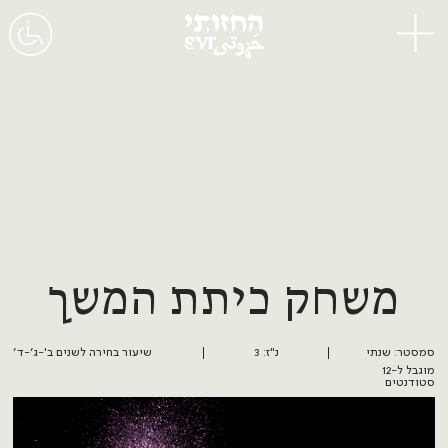
תפריט
משחק כיתת המשך
סמסטר: שנתי
נ"ז: 3
שיעור בחירה לשנים ב'-ג׳-ד׳
מוגבל ל-12
סטודנטים