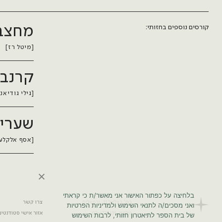
מחצבה
קורסים נוספים בחזותי:
[מיטל רז]
קרנבל
[גילי גודיאנ
שעריי
[אסף אלקלעי
בלחיצה על כפתור האישור אני מאשר/ת כי קראתי
רח' בצלאל 11, ירושלים
צרו קשר
ואני מסכים/ה לתנאי השימוש ולמדיניות הפרטיות
טלפון: 02-6733435
אזור אישי סטודנטים
של בית הספר לתיאטרון חזותי, לרבות השימוש