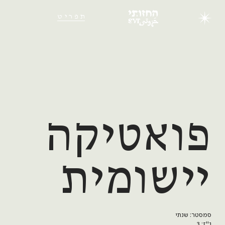
תפריט
פואטיקה
יישומית
סמסטר: שנתי
נ"ז: 3