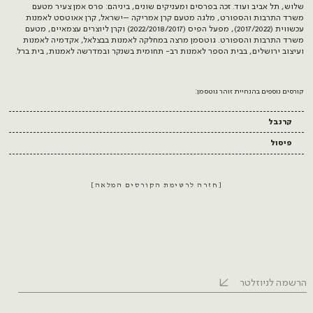
שלוש, תל אביב ועוד. זכה בפרסים ומעניקים שונים, ביניהם: פרס אמן צעיר מטעם
משרד התרבות והספורט, מלגה מטעם קרן אמריקה –ישראל, קרן אאוטסט לאמנות
עכשווית (2017/2022), מפעל הפיס (2022/2018/2017) וקרן ליוצרים עצמאיים, מטעם
משרד התרבות והספורט. גוטסמן מרצה במחלקה לאמנות בבצלאל, אקדמיה לאמנות
ועיצוב ירושלים, בבית הספר לאמנות רב- תחומית בשנקר ובמדרשה לאמנות, בית ברל.
קורסים נוספים בהנחיית זוהר גוטסמן:
קרנבל
פיסול
חזרה לרשימת הקורסים המלאה
הרשמה לניוזלטר