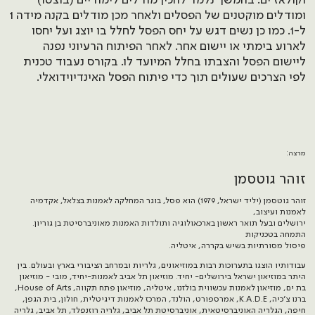
וקולאז'ים.
בהמשך נלמד להכין מודלים לימודיים (בוצטו)
ומודלים מוקטנים של הפסלים ולאחר מכן מודלים בקנה מידה 1
ל-1. כמו כן נשים דגש על יחס הפסל לחלל בו יוצג ועל יחסו
לארוע בימתי או יישום אחר.
לאחר הפיתוח הרעיוני נפנה
ליישום הפסל והצבתו בחלל המיועד לו.
בקורס נעבוד טכנית
לפי הצרכים שעולים תוך כדי פיתוח הפסל האינדיוידואלי.
מרצה:
זוהר גוטסמן
זוהר גוטסמן (יליד ישראל, 1979) הוא פסל, בוגר המחלקה לאמנות בצלאל, אקדמיה
לאמנות ועיצוב,
ירושלים ובעל תואר ראשון בארכאולוגיה ותולדות האמנות מאוניברסיטת בן גוריון.
התמחה בטכניקות
פיסול מסורתיות בשיש בקררה, איטליה.
עבודותיו הוצגו בתערוכות רבות במוזיאונים, גלריות ובמרחב הציבורי בארץ ובעולם. בין
היתר במוזיאון ישראל בירושלים- יחיד. מוזיאון תל אביב לאמנות-יחיד, מובי - מוזיאון
בת ים, מוזיאון לאמנות עכשווית בולזנו, איטליה, מוזיאון פתח תקווה, House of Arts,
ברנו צ׳כיה, K.A.D.E, אמרספורט, הולנד, המרכז לאמנות דיגיטלית, חולון, בית הגפן,
חיפה, הגלריה האוניברסיטאית, אוניברסיטת תל אביב, גלריה רוזנפלד, תל אביב, גלריה