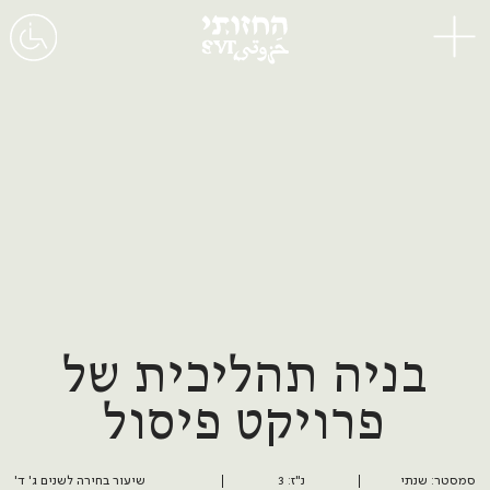
תפריט
בניה תהליכית של
פרויקט פיסול
סמסטר: שנתי
נ"ז: 3
שיעור בחירה לשנים ג' ד'