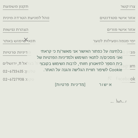
צרו קשר
תקנון משמעת
אזור אישי סטודנטים
נוהל למניעת הטרדה מינית
אזור אישי מורים
הצהרת נגישות
ימי מגמה ופעילות לנוער
תנאי שימוש באתר
בלחיצה על כפתור האישור אני מאשר/ת כי קראתי
מגזין מעקף
מדיניות פרטיות
ואני מסכים/ה לתנאי השימוש ולמדיניות הפרטיות של
בית הספר לתיאטרון חזותי, לרבות השימוש בקובצי
רח' בצלאל 11, ירושלים
instagram
Cookie לשיפור חוויית הגלישה והגנה על האתר.
טלפון: 02-6733435
facebook
פקס: 02-6727938
אישור
מדיניות פרטיות
ניהול פרויקט אתר:
עיצוב גרפי:
פיתוח:
סטודיו רוזטה
ענת גוטברג
טאיה סוריקוב