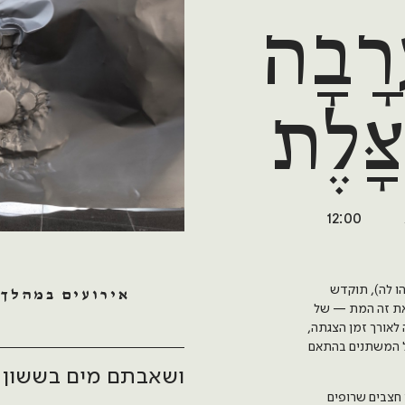
ֲרָבָה
ָּלֶת
12:00
ישעיהו לה), תוקדש
אירועים במהלך
ואת זה המת — של
לאורך זמן הצגתה,
לל המשתנים בהתאם
ושאבתם מים בששון
 חצבים שרופים