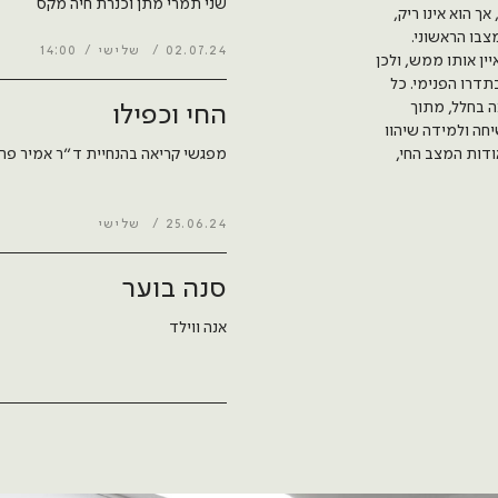
שני תמרי מתן וכנרת חיה מקס
 הוא אינו ריק,
צבו הראשוני.
02.07.24
שלישי
14:00
ין אותו ממש, ולכן
דרו הפנימי. כל
 בחלל, מתוך
החי וכפילו
חה ולמידה שיהוו
מפגשי קריאה בהנחיית ד״ר אמיר פרג׳
דות המצב החי,
25.06.24
שלישי
סנה בוער
אנה ווילד