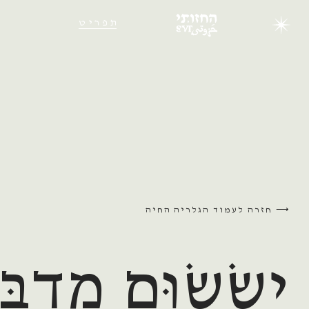
תפריט
חזרה לעמוד הגלריה החיה
יְשֻׂשׂוּם מִדְבָ