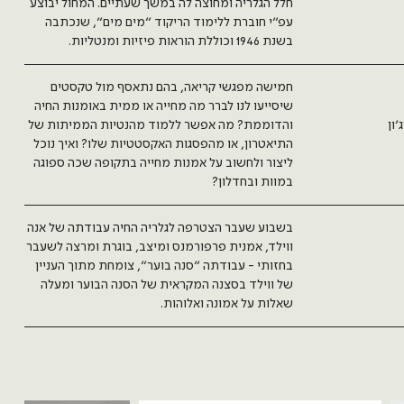
חלל הגלריה ומחוצה לה במשך שעתיים. המחול יבוצע
עפ״י חוברת ללימוד הריקוד ״מים מים״, שנכתבה
בשנת 1946 וכוללת הוראות פיזיות ומנטליות.
חמישה מפגשי קריאה, בהם נתאסף מול טקסטים
שיסייעו לנו לברר מה מחייה או ממית באומנות החיה
ון
והדוממת? מה אפשר ללמוד מהנטיות הממיתות של
התיאטרון, או מהפסגות האקסטטיות שלו? ואיך נוכל
ליצור ולחשוב על אמנות מחייה בתקופה שכה ספוגה
במוות ובחדלון?
בשבוע שעבר הצטרפה לגלריה החיה עבודתה של אנה
ווילד, אמנית פרפורמנס ומיצב, בוגרת ומרצה לשעבר
בחזותי - עבודתה ״סנה בוער״, צומחת מתוך העניין
של ווילד בסצנה המקראית של הסנה הבוער ומעלה
שאלות על אמונה ואלוהות.