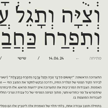
וְצִיָּה וְתָגֵל ע
וְתִפְרַח כַּחֲבַצ
פתיחה
14.06.24
שישי
התערוכה הראשונה: ״יְשֻׂשׂוּם מִדְבָּר וְצִיָּה וְתָגֵל עֲרָבָה וְתִפְרַח כַּחֲבַצָּלֶת״ (
לבירור הקוד הגנטי של הגלריה החיה, ודרכה נבקש לחקור את המצב החי — 
האמנות. העבודות המרכיבות את התערוכה אינן ידועות מראש. אלו תיבחרנה 
שיתפרש על פני כחודש וחצי, מתוך הגיונה הפנימי של כל עבודה וצרכי הח
לעבודות המוצגות בו.
בתחילה תוצב עבודה אחת, בלתי תלוי של האמנית אלה ליטביץ. אלו הם פסלי