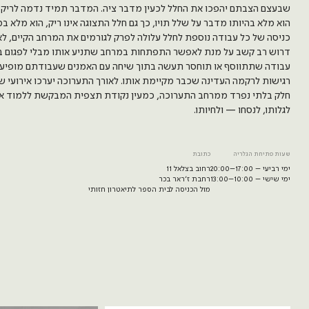
שבעצם הצבתם יהפכו את החלל לכעין מדבר ציה. המדבר תמיד נדמה לריק, אך
הוא מלא בהיותו מדבר על שלל תויו, כך גם חלל התצוגה אינו ריק, הוא מלא במ
כניסה של כל עבודה נוספת לחלל עלולה לפרק לגורמים את המרחב הקיים, לאי
דרוש רב קשב על מנת לאפשר התפתחות במרחב שתניע אותו מבלי לפגום בת
עבודה שתתווסף או תוחסר תעשה בתוך שיחה עם האמנים שעבודתם מופיעה
רגישות לרקמה העדינה שכבר מקיימת אותו. לאורך התערוכה יערכו אירועי שי
חלק בלתי נפרד ממרחב התערוכה, כמעין נקודת תצפית המבקשת ללמוד או
לגלותו, לנסחו — ולחיותו.
שעות פתיחת הגלריה
כתובת
ימי רביעי – 17:00–20:00
רחוב בצלאל 11
ימי שישי – 10:00–13:00
רחבת ז׳ראר בכר
מול הכניסה לבית הספר לתיאטרון חזותי