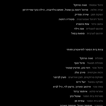
ניהול אמנותי
נאוה פרנקל
ועדה מלווה
פרופ' דפנה בן שאול, מנחם גולדנברג, הילה כהן־שניידרמן
הפקת תוכן
שירה סנדיק
ניהול דיגיטל ואסטרטגיה
סטודיו רוזטה
עיצוב גרפי
ענת גוטברג
תרגום לאנגלית
אנה וילד
תרגום לערבית
סמאח בסול
צוות בית הספר לתיאטרון חזותי
מנהלת
נאוה פרנקל
מנהלת תפעול
סיגל נטף
ניהול טכני
רוני כהן, מרטין קנטור
רכזת אקדמית
מירב פלג
מפיקת פרויקטים, תוכן ואירועים
מעין לבינגר
מפיקה בפועל
יעל וייס
צוות טכני
איהאב פארוך, גדעון לוי, גיל לביא
אחראי סדנא
איתמר ברנד
ספרנית בית הספר
שנטל כהן
צלם בית הספר
עמית מן
תחזוקה
מוחמד טוויל, מוחמד פארוך