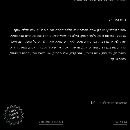
צוות המורים
אופיר יודלביץ, אופק שמר, איריס ארז, אלכס קרמר, אמיר פרג'ון, אנה ווילד, אסף
אלקלעי, בשמת נוסן, גלעד רטמן, הילה כהן שניידרמן, זוהר גוטסמן, חיים אברמסקי,
יונתן לוי, יותם דביר, כנרת חיה מקס, ליאור פינסקי, מאיה לוי, מיכל אופנהיים, מיכל
הרדה, מירב בן דוד, נאוה פרנקל, נורית דרימר, ניר שאולוף, עדה רימון, עמית דרורי,
עמית מן, ערן שני, ציפי ויצמן, שחר קדם, שלי פלמון, שני תמרי מתן, דפנה בן שאול,
עומר שיזף
הרשמה לניוזלטר
בוא
ו
ל
מ
וד
ית
ל
א
נו
צרו קשר
תקנון משמעת