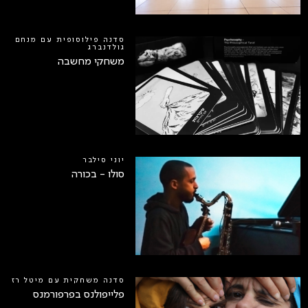
סדנה פילוסופית עם מנחם
גולדנברג
משחקי מחשבה
יוני סילבר
סולו - בכורה
סדנה משחקית עם מיטל רז
פלייפולנס בפרפורמנס