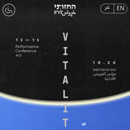
عر
EN