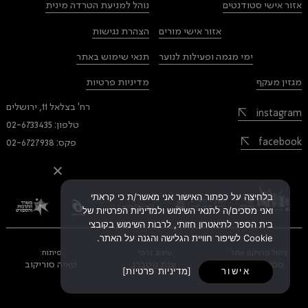
אזור אישי סטודנטים
נוהל למניעת הטרדה מינית
אזור אישי מורים
הצהרת נגישות
ימי מגמה ופעילות לנוער
תנאי שימוש באתר
מגזין מעקף
מדיניות פרטיות
רח' בצלאל 11, ירושלים
instagram
טלפון: 02-6733435
facebook
פקס: 02-6727938
בלחיצה על כפתור האישור אני מאשר/ת כי קראתי
ואני מסכים/ה לתנאי השימוש ולמדיניות הפרטיות של
בית הספר לתיאטרון חזותי, לרבות השימוש בקובצי
Cookie לשיפור חוויית הגלישה והגנה על האתר.
ניהול פרויקט אתר:
עיצוב גרפי:
פיתוח:
סטודיו רוזטה
ענת גוטברג
טאיה סוריקוב
אישור
מדיניות פרטיות