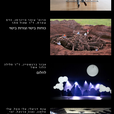
פרופ' עופר פיינרמן, הדס
עפרת, ד"ר שאול סתר
כוחות ביטוי וצורות ביטוי
אבנר ברגשטיין, ד״ר מלילה
הלנר אשד
לחלום
ענת דניאלי, אלי פטל, שלי
פלמון, נאוה פרנקל, יוני