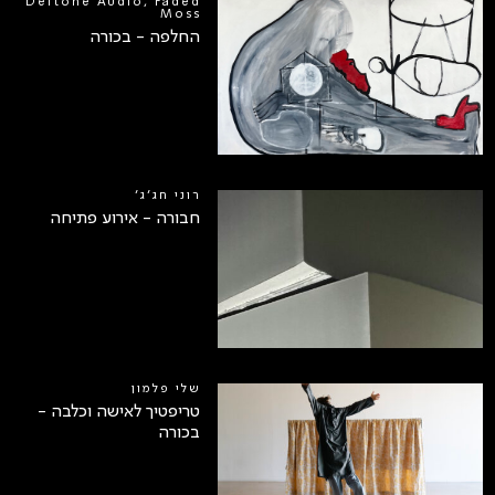
Deftone Audio, Faded
Moss
החלפה - בכורה
רוני חג׳ג׳
חבורה - אירוע פתיחה
שלי פלמון
טריפטיך לאישה וכלבה -
בכורה