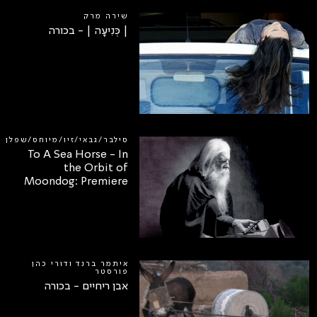
שירה מרק
| כְּנִיעָה | - בכורה
סילבר/גבאי/זיו/מיוחס/שפלן
To A Sea Horse - In
the Orbit of
Moondog: Premiere
איתמר ברנד ודורי כהן
פורסטר
אבן ריחיים - בכורה