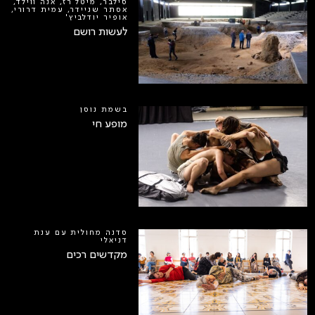
סילבר, מיטל רז, אנה ווילד,
אסתר שניידר, עמית דרורי,
אופיר יודלביץ'
לעשות רושם
בשמת נוסן
מופע חי
סדנה מחולית עם ענת
דניאלי
מקדשים רכים