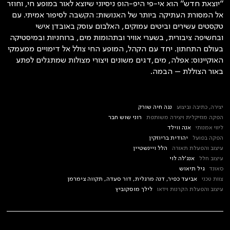
״יוצאת חדש״ הוא אי-פי היפ-הופ ניסיוני שיוצא לאור במופע חי, וחוזר
אל המסורת העתיקה ביותר של האנושות: הקשבה לסיפור אמיתי. עם
טקסטים עשירים וביטים עמוקים, האלבום עוסק באובדן אישי
ובחשיפה ציבורית, בשערי אוויר ובתהומות מים, ברוחניות ובמיסטיקה
בעולם התחתון. יחד עם הקהל, המופע החי צולל אל דימויים ממעמקי
האוקיינוס: אפלה, מים,דגים משונים ויצורי מצולות שמתגלים לפתע
באור הצוללת – הבמה.
יצירה, כתיבה וביצוע
נגה חיה שורק
הפקה מוזיקלית ויצירה משותפת
רוני שוש חבר
ליווי אמנותי
אנה ווילד
הפקה בפועל
יהודית בריוזקין
עיצוב והפעלת תאורה
הלל ויינשטיין
עיצוב חלל
אנג'לה לוי
סאונד
גיל תיאוש
צוות טכני
אביעד כפיר, דנה מרגלית, דור סעדה, תקווה צימרמן
עיצוב והפעלת הקרנות וידאו
לילך מוסקוביץ