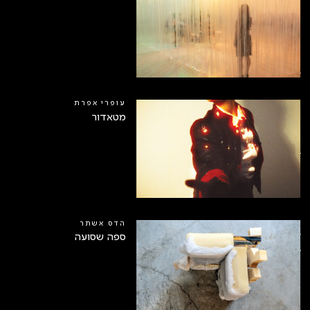
עופרי אפרת
מטאדור
הדס אשתר
ספה שסועה