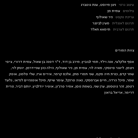
עיצוב גרפי
ניצן מיוסט, ענת גוטברג
צילומים
עמית מן
עריכת טקסט
ניר שאולוף
תרגום לאנגלית
מעין לבינגר
תרגום לערבית
תימאא חאלד
צוות המורים
אסף אלקלעי, אנה וילד, תמי לבוביץ, מירב בן דוד, ד"ר דפנה בן שאול, עמית דרורי, ציפי
ויצמן, ליאור פינסקי, מאיה לוי, עמית מן, ניר שאולוף, הילה כהן שניידרמן, יונתן לוי,
שחר קדם, כנרת חיה מקס, שני תמרי מתן, אלכס קרמר, איריס ארז, שלי פלמון, אופק
שמר, מיכל הרדה, חיים אברמסקי, נאוה פרנקל, עומר שיזף, מיכל אופנהיים לנדאו, גלעד
רטמן, זהר גוטסמן, ערן שני, בשמת נוסן, אמיר פרג׳ון, אופיר יודלביץ, יותם דביר, נורית
דרימר, אריאל בראון