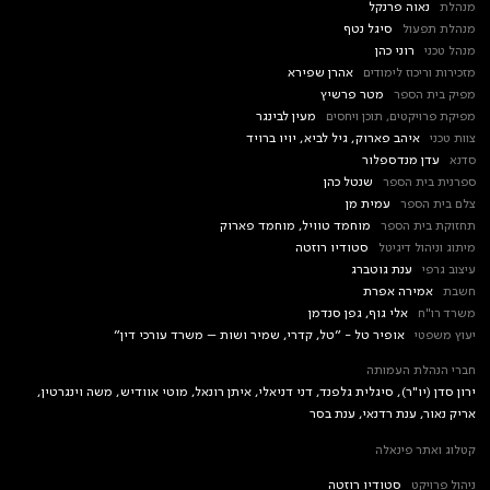
מנהלת
נאוה פרנקל
מנהלת תפעול
סיגל נטף
מנהל טכני
רוני כהן
מזכירות וריכוז לימודים
אהרן שפירא
מפיק בית הספר
מטר פרשיץ
מפיקת פרויקטים, תוכן ויחסים
מעין לבינגר
צוות טכני
איהב פארוק, גיל לביא, יויו ברויד
סדנא
עדן מנדספלור
ספרנית בית הספר
שנטל כהן
צלם בית הספר
עמית מן
תחזוקת בית הספר
מוחמד טוויל, מוחמד פארוק
מיתוג וניהול דיגיטל
סטודיו רוזטה
עיצוב גרפי
ענת גוטברג
חשבת
אמירה אפרת
משרד רו"ח
אלי גוף, גפן סנדמן
יעוץ משפטי
אופיר טל - ״טל, קדרי, שמיר ושות – משרד עורכי דין״
חברי הנהלת העמותה
ירון סדן (יו"ר), סיגלית גלפנד, דני דניאלי, איתן רונאל, מוטי אוודיש, משה וינגרטין,
אריק נאור, ענת רדנאי, ענת בסר
קטלוג ואתר פינאלה
ניהול פרויקט
סטודיו רוזטה