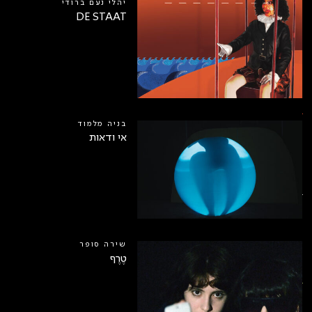
יהלי נעם ברודי
DE STAAT
ה
בניה מלמוד
אי ודאות
שירה סופר
טֶרֶף
1