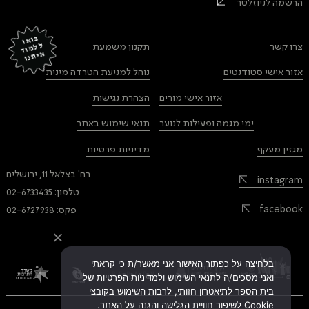
הרשמה לניוזלטר
בוא
ו
ל
מ
וד
ית
ל
צרו קשר
תקנון משמעת
א
נו
אזור אישי סטודנטים
נוהל למניעת הטרדה מינית
אזור אישי מורים
הצהרת נגישות
ימי מגמה ופעילות לנוער
תנאי שימוש באתר
מגזין מעקף
מדיניות פרטיות
רח' בצלאל 11, ירושלים
instagram
טלפון: 02-6733435
facebook
פקס: 02-6727938
בלחיצה על כפתור האישור אני מאשר/ת כי קראתי
ואני מסכים/ה לתנאי השימוש ולמדיניות הפרטיות של
בית הספר לתיאטרון חזותי, לרבות השימוש בקובצי
Cookie לשיפור חוויית הגלישה והגנה על האתר.