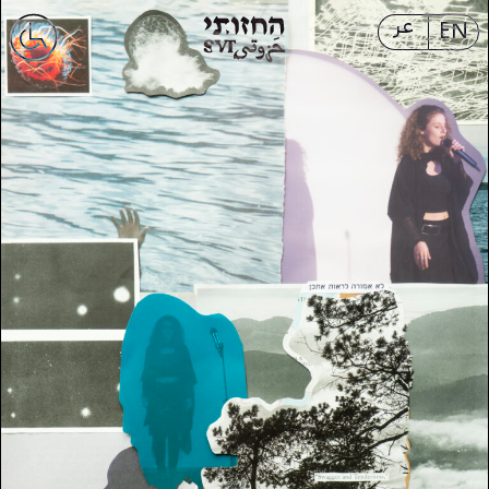
عر
EN