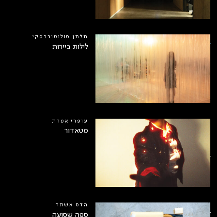
2
תלתן סולוטורבסקי
לילות ביירות
עופרי אפרת
מטאדור
הדס אשתר
ספה שסועה