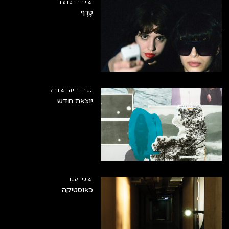
שירה סופר
טֶרֶף
1
נגה חיה שורק
יוצאת חדש
שני קגן
כאוסטיקה