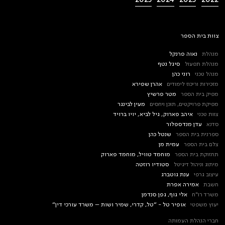
צוות בית הספר
מנהלת
נאוה פרנקל
מנהלת תפעול
סיגל נטף
מנהל טכני
רוני כהן
מזכירות וריכוז לימודים
אהרן שפירא
מפיק בית הספר
מטר פרשיץ
מפיקת פרויקטים, תוכן ויחסים
מעין לבינגר
צוות טכני
איהב פארוק, גיל לביא, יויו ברויד
סדנא
עדן מנדספלור
ספרנית בית הספר
שנטל כהן
צלם בית הספר
עמית מן
תחזוקת בית הספר
מוחמד טוויל, מוחמד פארוק
מיתוג וניהול דיגיטל
סטודיו רוזטה
עיצוב גרפי
ענת גוטברג
חשבת
אמירה אפרת
משרד רו"ח
אלי גוף, גפן סנדמן
יעוץ משפטי
אופיר טל - ״טל, קדרי, שמיר ושות – משרד עורכי דין״
חברי הנהלת העמותה