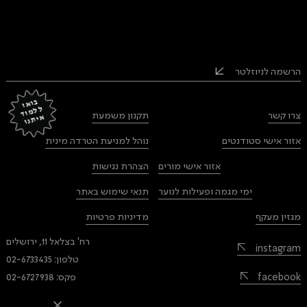
הרשמה לניוזלטר
בוא
ו
ל
מ
וד
ית
ל
צרו קשר
תקנון משמעת
א
נו
אזור אישי סטודנטים
נוהל למניעת הטרדה מינית
אזור אישי מורים
הצהרת נגישות
ימי מגמה ופעילות לנוער
תנאי שימוש באתר
מגזין מעקף
מדיניות פרטיות
רח' בצלאל 11, ירושלים
instagram
טלפון: 02-6733435
facebook
פקס: 02-6727938