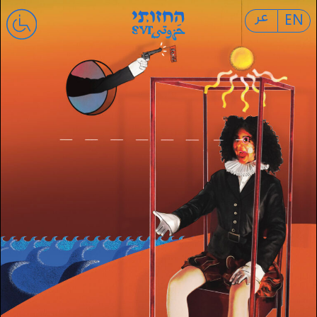
عر
EN