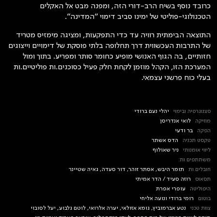
כרובד נוסף בשיח הרב-דורי הזה, ומפנה מבט אל האקלים
הטכנולוגי-פוליטי של ימינו סביב דימוי ״המדינה״.
התוצאה הבימתית רוויה עד כדי התפקעות, ומציגה מימזיס מטריד
של התרבות העכשווית דרך תחלופה בלתי פוסקת של דימויים וייצוגים
חזותיים, בה הגוף האנושי מופיע כחומר סותר ומפריע. בתוך ומול
המערכת הזו, הקהל מוזמן לקחת חלק פעיל כסוכנים.ות פוליטיים.ות
בעלי כוח פרשני עצמאי.
סצנוגרפיה ובימוי
יהלי נעם ברודי
מוזיקה
לואי אנדריסן
הפקה
בר ודעי
טקסט תכניה
הדס אשתר
ליווי אומנותי
ניר שאולוף
משתתפים.ות:
חובלים.ות
תומר היבש,
אסתר
זוהר,
דור סעדה,
גאיה שטיינר
תסאוס
רוזה סעיד / הדר אמיתי
היפוליטה
עופרי אפרת
בוטום
רומי ברודי ונועה אליחי
צוות טכני
נטע אברמוביץ, ג
ומא אזולאי,
יערה אלרואי,
לוטם גלבוע, י
על לסובוי