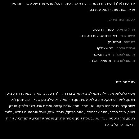
ירון סדן (יו"ר), סיגלית גלפנד, דני דניאלי, איתן רונאל, מוטי אוודיש, משה וינגרטין,
אריק נאור, ענת רדנאי, ענת בסר
קטלוג ואתר פינאלה
ניהול פרויקט
סטודיו רוזטה
עיצוב גרפי
ניצן מיוסט, ענת גוטברג
צילומים
עמית מן
עריכת טקסט
ניר שאולוף
תרגום לאנגלית
מעין לבינגר
תרגום לערבית
תימאא חאלד
צוות המורים
אסף אלקלעי, אנה וילד, תמי לבוביץ, מירב בן דוד, ד"ר דפנה בן שאול, עמית דרורי, ציפי
ויצמן, ליאור פינסקי, מאיה לוי, עמית מן, ניר שאולוף, הילה כהן שניידרמן, יונתן לוי,
שחר קדם, כנרת חיה מקס, שני תמרי מתן, אלכס קרמר, איריס ארז, שלי פלמון, אופק
שמר, מיכל הרדה, חיים אברמסקי, נאוה פרנקל, עומר שיזף, מיכל אופנהיים לנדאו, גלעד
רטמן, זהר גוטסמן, ערן שני, בשמת נוסן, אמיר פרג׳ון, אופיר יודלביץ, יותם דביר, נורית
דרימר, אריאל בראון